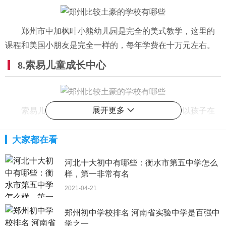
郑州市中加枫叶小熊幼儿园是完全的美式教学，这里的
课程和美国小朋友是完全一样的，每年学费在十万元左右。
8.索易儿童成长中心
展开更多
索易儿童成长中心就好像一个大型游乐场，所以孩子在
这里学习一定会非常的快乐。
大家都在看
9.郑州市郑东新区伯利恒外语幼儿园
河北十大初中有哪些：衡水市第五中学怎么
样，第一非常有名
2021-04-21
郑州市郑东新区伯利恒外语幼儿园分为多个主题教育区
和特色课程，让你学习到比较正宗的美式英语，每年学费五
郑州初中学校排名 河南省实验中学是百强中
万六千元。
学之一