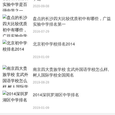
10.贝斯特幼儿园
2020-09-08
盘点的长沙四大比较优质初中有哪些，广益
实验中学排名第一
copyright junzilian.com
2016-07-29
出色的双语教学环境，而且还会兼顾中国国学教育，让
北京初中学校排名2014
孩子可以中西方融合，贝斯特幼儿园也是非常贵的，一年需
要四万六千元。
2019-01-09
下一篇
南京四大贵族学校 玄武外国语学校怎么样,
树人国际学校全国闻名
2019-08-28
2014深圳罗湖区中学排名
2019-01-09