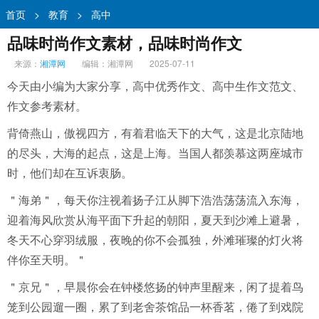
首页
>
教育
>
高中
品味时尚作文素材，品味时尚作文
来源：
湘潭网
编辑：湘潭网
2025-07-11
今天由小编为大家分享，高中优秀作文、高中生作文范文、
作文参考素材。
背倚燕山，傲视四方，有着君临天下的大气，这是北京陆地
的尽头，大海的起点，这是上海。当国人都羡慕这两座城市
时，他们却在互诉衷肠。
＂海弟＂，每天你注视着扬子江从脚下浩浩荡荡流入东海，
迎着海风欣赏从海平面下升起的朝阳，夏天到沙滩上避暑，
冬天不心穿羽绒服，夜晚的你不会孤独，外滩璀璨的灯火将
伴你至天明。＂
＂京兄＂，早晨你会在钟楼悠扬的钟声里醒来，闲了提着鸟
笼到公园遛一圈，累了到老舍茶馆品一杯香茗，倦了到戏院