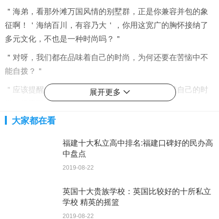
＂海弟，看那外滩万国风情的别墅群，正是你兼容并包的象
征啊！＇海纳百川，有容乃大＇，你用这宽广的胸怀接纳了
多元文化，不也是一种时尚吗？＂
＂对呀，我们都在品味着自己的时尚，为何还要在苦恼中不
能自拨？＂
＂应该提醒人们，我们都有着自己的文化，品味着自己的时
展开更多
尚，切不可舍近求远，失掉自己的特点！＂
大家都在看
北京奥运会将北京展现给世界，上海世博会期待世界融入上
海。
福建十大私立高中排名:福建口碑好的民办高
中盘点
一南一北的两座城市，品味着不同的时尚，却又携手发展，
演绎着明天。
2019-08-22
[
简评]：
英国十大贵族学校：英国比较好的十所私立
学校 精英的摇篮
此文写得比较＂大气＂。京兄海弟互诉衷肠，评说中国最有
2019-08-22
影响力的两座大城市的＂时尚＂。作者巧妙地动用拟人手