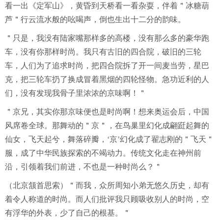
看一出《定军山》，黄昏到天桥看一看杂耍，伴着＂冰糖葫
芦＂行云流水般的吆喝声，倒也生出十二分的韵味。
＂只是，我没有陆家嘴那样多的高楼，没有那么多的豪华跑
车，没有你那样时尚。我只有古旧的四合院，破旧的三轮
车，人们为了追求时尚，把四合院拆了开一间麦当劳，星巴
克，把三轮车扔了换成冒着黑烟的四轮怪物。急功近利的人
们，没有发现我骨子里浓浓的京味啊！＂
＂京兄，其实你那京味便也是时尚啊！想来奥运会后，中国
风席卷全球。那舞动的＂京＂，在鸟巢里幻化成翩跹起舞的
仙女，飞天起兮，舞落碎瓣，‘京’幻化成了翟志刚的＂飞天＂
服，成了中华民族探索的不竭动力。传统文化走在神州前
沿，引领着我们前进，不也是一种时尚么？＂
（北京颔首思索）＂而我，众所周知小弟无悠久历史，却有
着令人称道的时尚。而人们批评我只顾吸收别人的时尚，空
有浮华的外表，少了自己的根基。＂