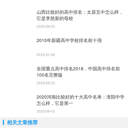
法，构思别致，引人注目。文章视野开阔，内容丰富充实，
山西比较好的高中排名：太原五中怎么样，
两座城市＂时尚＂的特征，底蕴与演进，在对话中得到了准
它是李慈新的母校
确而精彩有展现。语言比较老到，富有情感，用词造句相当
2020-09-03
得体。
2015年新疆高中学校排名前十强
更多高中作文写作范文参考请关注
湘潭网
2019-01-09
没有了
全国重点高中排名2018，中国高中排名前
100名完整版
2019-08-22
2020河南比较好的十大高中名单：淮阳中学
怎么样，它是第一
2020-09-03
相关文章推荐