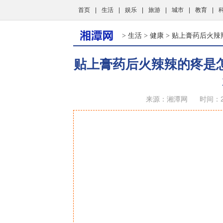
首页
|
生活
|
娱乐
|
旅游
|
城市
|
教育
|
生活
健康
>
>
> 贴上膏药后火
贴上膏药后火辣辣的疼是
来源：湘潭网
时间：20