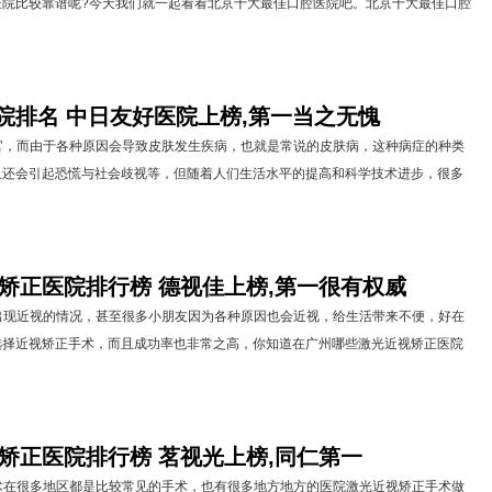
医院比较靠谱呢?今天我们就一起看看北京十大最佳口腔医院吧。北京十大最佳口腔
院排名 中日友好医院上榜,第一当之无愧
而由于各种原因会导致皮肤发生疾病，也就是常说的皮肤病，这种病症的种类
且还会引起恐慌与社会歧视等，但随着人们生活水平的提高和科学技术进步，很多
视矫正医院排行榜 德视佳上榜,第一很有权威
近视的情况，甚至很多小朋友因为各种原因也会近视，给生活带来不便，好在
选择近视矫正手术，而且成功率也非常之高，你知道在广州哪些激光近视矫正医院
视矫正医院排行榜 茗视光上榜,同仁第一
很多地区都是比较常见的手术，也有很多地方地方的医院激光近视矫正手术做