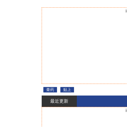
膏药
贴上
最近更新