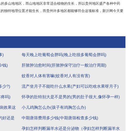
多山地地区，而山地地区非常适合植物的生长，所以贵州地区盛产各种中药
至的独特地理位置才能生长，而贵州许多地区都能够符合这项标准，新沂网今天要
)
每天晚上吃葡萄会胖吗(晚上吃很多葡萄会胖吗)
少钱)
肝脓肿治愈时间(肝脓肿保守治疗一般治疗周期)
蚊香对人体有害嘛(蚊香对人有没有害)
少?)
流产坐月子不能吃什么水果(产妇可以吃啥水果呀月子)
疼吗)
怀孕的肚特别大是不是男的(男的肚子很大,像怀孕一样)
科病效果这
小儿鸡胸怎么办(孩子有鸡胸怎么办)
的好还是
中期唐筛费用多少钱(中期唐筛检查多少钱)
孕妇怎样判断漏羊水还是分泌物（孕妇怎样判断漏羊水