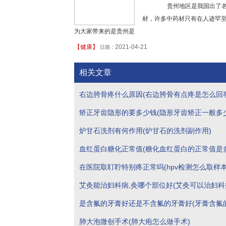
贵州地区是我国出了名的
材，许多中药材只有在人迹罕
为大家带来的是贵州是
【
健康
】
2021-04-21
日期：
相关文章
右边胯骨疼什么原因(右边胯骨有点疼是怎么回事
矫正牙齿隐形的要多少钱(隐形牙齿矫正一般多
炉甘石洗剂有何作用(炉甘石的洗剂副作用)
血红蛋白糖化正常值(糖化血红蛋白的正常值是多
在医院取耵聍特别疼正常吗(hpv检测怎么取样本
艾灸能治妇科病,灸哪个部位好(艾灸可以治妇
是含氟的牙膏好还是不含氟的牙膏好(牙膏含氟
么好)
肺大泡微创手术(肺大疱怎么做手术)
不含氟的好)