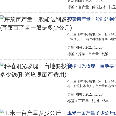
更新时间：2022-12-28
点就是多汁味甜，种植前期每亩地的投入
亩产量
种植技术
甜玉
标签：
芹菜亩产量一般能达到
今天由湘潭网小编带大家一起了解以
正常情况下，露底种植的芹菜不如大棚
右，而且在不同品种之间会有所差异
更新时间：2022-12-28
植前景 芹菜这种蔬菜的市场价格并不
芹菜
亩产量
利润
标签：
种植阳光玫瑰一亩地要投
今天由湘潭网小编带大家一起了解以
地、种植技术有关，亩产量高达400
在2500-2800斤之间，这样的果
更新时间：2022-12-28
细管理的话，亩产4000斤以上，批发价为
亩产量
利润
成本
标签：
玉米一亩产量多少公斤(