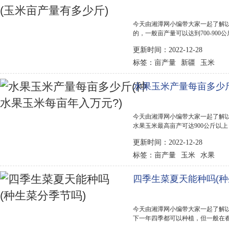
今天由湘潭网小编带大家一起了解以
的，一般亩产量可以达到700-90
异，不同的品种间产量也有很大的差别
更新时间：2022-12-28
元，生产成本790.14元，其中，物质与
亩产量
新疆
玉米
标签：
水果玉米产量每亩多少斤
今天由湘潭网小编带大家一起了解以
水果玉米最高亩产可达900公斤以
理欠精细，大面积平均亩产650公斤
更新时间：2022-12-28
玉米，就算按照最低回收价...
亩产量
玉米
水果
标签：
四季生菜夏天能种吗(种
今天由湘潭网小编带大家一起了解以
下一年四季都可以种植，但一般在
的生长发育，通常可在春季的3～4