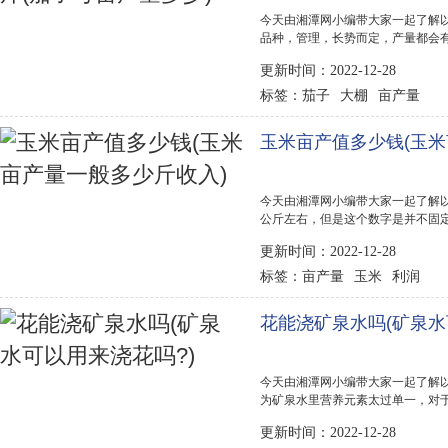
今天由湘潭网小编带大家一起了解以
品种，管理，长势而定，产量都会
棚种植为八千斤左右，产量较高的可
更新时间：2022-12-28
的大棚骨架需要5500元左右，其种苗
茄子
大棚
亩产量
标签：
玉米亩产值多少钱(玉米
今天由湘潭网小编带大家一起了解以下
公斤左右，但是这个数字是并不固
因素有关，如果养护得当的话，玉米
更新时间：2022-12-28
种植玉米的前景还是并不是很可观的，
亩产量
玉米
利润
标签：
花能浇矿泉水吗(矿泉水
今天由湘潭网小编带大家一起了解以
为矿泉水里营养元素太过单一，对
响花卉的生长和开花，降低观赏性
更新时间：2022-12-28
而且呈偏酸性的矿泉水，用于浇一些