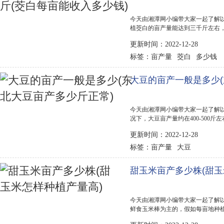
今天由湘潭网小编带大家一起了解以
植茭白的亩产量能达到三千斤左右，如
产量还跟管理技术有关。 茭白种植前
更新时间：2022-12-28
是150-200元左右，农药肥以及肥料费约
亩产量
茭白
多少钱
标签：
大豆的亩产一般是多少(
今天由湘潭网小编带大家一起了解以
况下，大豆亩产量约在400-500斤
右，黑龙江地区的亩产量在500-7
更新时间：2022-12-28
400元左右，现在国产大豆的市场价格
亩产量
大豆
标签：
甜玉米亩产多少株(甜玉
今天由湘潭网小编带大家一起了解以
鲜食玉米棒为主的，假如每亩地种植28
可以重达400克左右。 甜玉米种