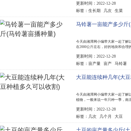
更新时间：2022-12-28
植的产量高，而且营养价值更加丰富。
生长期
几次
生菜
标签：
马铃薯一亩能产多少斤(
今天由湘潭网小编带大家一起了解以
在2000公斤左右，好的地块和合理
植两次土豆，通常春季播种后，到了
更新时间：2022-12-28
前景 马铃薯每亩地的投入成本在250
亩产量
亩产
马铃薯
标签：
大豆能连续种几年(大豆
今天由湘潭网小编带大家一起了解以
植物，一般来说一年只种一季，南
流域的南方温暖地区一般进行大豆
更新时间：2022-12-28
季回温比较晚一般是在五月份种植大豆
几次
几个月
大豆
标签：
土豆的亩产量多少斤(土