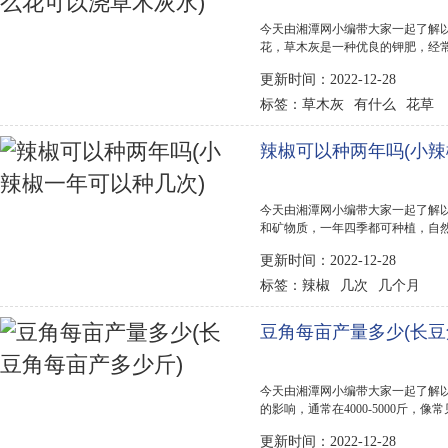
今天由湘潭网小编带大家一起了解以
花，草木灰是一种优良的钾肥，经
性，在种花的时候需要注意，对于
更新时间：2022-12-28
平衡，导致花卉出现黄叶的情况。 草
草木灰
有什么
花草
标签：
辣椒可以种两年吗(小辣
今天由湘潭网小编带大家一起了解以
和矿物质，一年四季都可种植，自然
旬播种，这个时候气候温和、温度适
更新时间：2022-12-28
喜温暖的短日照作物，适宜生长在气
辣椒
几次
几个月
标签：
豆角每亩产量多少(长豆
今天由湘潭网小编带大家一起了解以
的影响，通常在4000-5000斤，
谭岗油青豆角的亩产量基本上在600
更新时间：2022-12-28
左右。 长豆角种植前景 种一亩长豆角