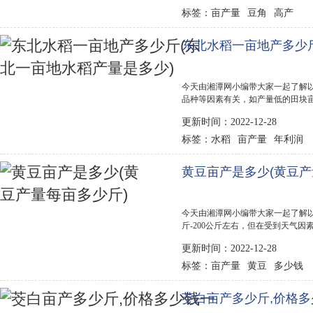
亩产量
豆角
高产
标签：
东北水稻一亩地产多少斤
今天由湘潭网小编带大家一起了解以
品种等因素有关，如产量低的田块亩产
右，东北地区水稻田亩产量在1000
更新时间：2022-12-28
量按照1000斤算，市场价格在1.5元
水稻
亩产量
年利润
标签：
黄豆亩产是多少(黄豆产
今天由湘潭网小编带大家一起了解以
斤-200公斤左右，但在受到天气
也有所不同，多的可达350公斤-40
更新时间：2022-12-28
植成本包括土地租金、种子成本、人工
亩产量
黄豆
多少钱
标签：
茭白亩产多少斤,价格多