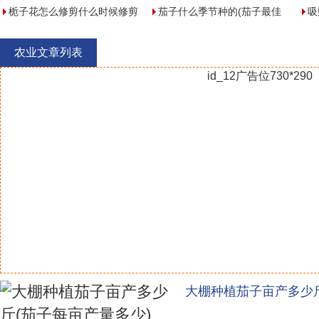
(植物的生长过程一般要经过
栀子花怎么修剪什么时候修剪
信子什么时候种植土最好)
茄子什么季节种的(茄子最佳
(
吸
什么过程)
(栀子花花怎么修剪)
种植时间)
吗
能
农业文章列表
id_12广告位730*290
大棚种植茄子亩产多少斤