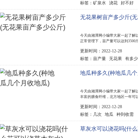
矿泉水
浇花
好不好
标签：
无花果树亩产多少斤(无
今天由湘潭网小编带大家一起了解以
正常管理下，亩产量可以达到350
密的枝条，这样才能促进枝条的成熟
更新时间：2022-12-28
利润还是比较高的，目前的市场价在每公
亩产量
无花果
有多少
标签：
地瓜种多久(种地瓜几个
今天由湘潭网小编带大家一起了解以
丰富的膳食纤维，北方地区一年可
薯，与其他作物轮换种植，一年中
更新时间：2022-12-28
4月中旬到5月上旬，夏季的6月中旬。
几次
地瓜
种到收需
标签：
草灰水可以浇花吗(什么