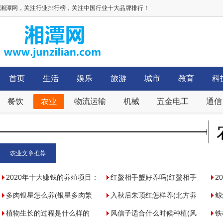
湘潭网，关注行业排行榜，关注中国行业十大品牌排行！
首页
生活
娱乐
旅游
城市
教育
科
餐饮
农业
物流运输
机械
五金电工
通信
农业文章推荐
2020年十大赚钱的养殖项目：
红螯相手蟹好养吗(红螯相手
2
蜈蚣养殖利润高，第一浑身是
多肉银星怎么养(银星多肉繁
蟹生存环境)
入秋后朱顶红怎样养(北方养
猪
鲸
宝
殖方法)
植物生长的过程是什么样的
朱顶红咋样休眠)
风信子适合什么时候种植(风
炸
铁