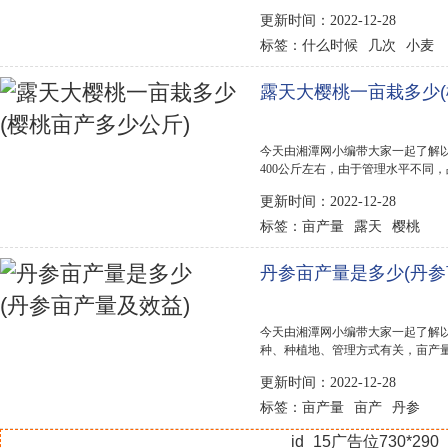
长江流域各省一带在每年秋季的10
更新时间：2022-12-28
北地区一般在春季3～4月播种。 小
什么时候
几次
小麦
标签：
露天大樱桃一亩栽多少(
今天由湘潭网小编带大家一起了解以
400公斤左右，由于管理水平不同
的樱桃每亩最高可达1000公斤，
更新时间：2022-12-28
的价格普遍很高。 露天樱桃种植前景.
亩产量
露天
樱桃
标签：
丹参亩产量是多少(丹参
今天由湘潭网小编带大家一起了解以
种、种植地、管理方式有关，亩产量在
到600斤左右。 丹参种植前景 丹参
更新时间：2022-12-28
左右，肥料用量约...
亩产量
亩产
丹参
标签：
id_15广告位730*290