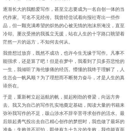
逐渐长大的我酷爱写作，甚至立志要成为一名自创一体的当
代作家。可名不见经传。我曾经尝试着向报社寄出一些作
品，但一颗充满希望的炽热的心被无情的泡沫所淹没，直至
冷却。屡次受挫的我孤立无援，站在人生的十字路口眺望着
茫然一片的远方，不知何去何从。
我曾想过放弃，既然不成功，也许今生无缘于写作。凡事不
能强求，还是算了吧！但是在梦中，我看到了贝多芬悲怆的
一生，我倾听了海伦惨痛的经历。懵懂的我终于理解了，人
生岂会一帆风顺？为了理想而不断努力奋斗，才是人生的真
谛所在。
于是，重新树立起远航的帆，挺起刚劲的脊梁，向远方奔
去。我又为自己的写作扎实地奠定基础，阅读大量的书籍来
弥补我写作的不足，跋山涉水不辞辛苦寻求创作的活水。最
后鼓起勇气投出去自己精心创作的梦想时，我也做了最坏的
准备：失败并不可怕，即使有九十九次的失败，我也能直面