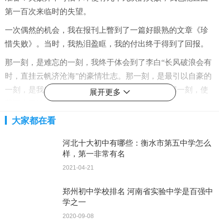
第一百次来临时的失望。
一次偶然的机会，我在报刊上瞥到了一篇好眼熟的文章《珍
惜失败》。当时，我热泪盈眶，我的付出终于得到了回报。
那一刻，是难忘的一刻，我终于体会到了李白“长风破浪会有
时，直挂云帆济沧海”的豪情壮志。那一刻，是最引以自豪的
一刻，是我所期待的彼岸，是我所攀登的极峰。那一刻，使
展开更多
我迈上了继续为自己的理想而不懈奋斗的阳光大道。
大家都在看
请坚信，人生总有成功的时刻！
点评
河北十大初中有哪些：衡水市第五中学怎么
样，第一非常有名
本文最大的特色就是以我手写我心，把“灰心失望——重新奋
2021-04-21
斗——成功回报”这一段心路历程写得真切感人。但重点不突
出，对“那一刻”的感受略显单薄。
郑州初中学校排名 河南省实验中学是百强中
学之一
更多初中作文写作范文参考请关注
湘潭网
2020-09-08