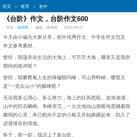
首页
>
教育
>
初中
《台阶》作文，台阶作文600
来源：
湘潭网
编辑：湘潭网
2025-06-01
今天由小编为大家分享，初中优秀作文、中学生作文范文、
作文参考素材。
曾经，我荡舟在生活的大海上，可茫茫大海，哪里又是我所
期待的彼岸呢？
曾经，我攀爬着人生的珠穆朗玛峰，可山势料峭，哪里又
是“一览众山小”的极峰呢？
无论我多么用心，多么努力，海上的狂风怒吼、波涛汹涌，
山中的巨石嶙峋、奇峰突兀，一次次地动山摇般地震撼着我
脆弱的心灵，本已航向不定的小船又开始踌躇起来，陷入了
进退维谷的境地。
终于，那一刻，我迈上了新台阶。