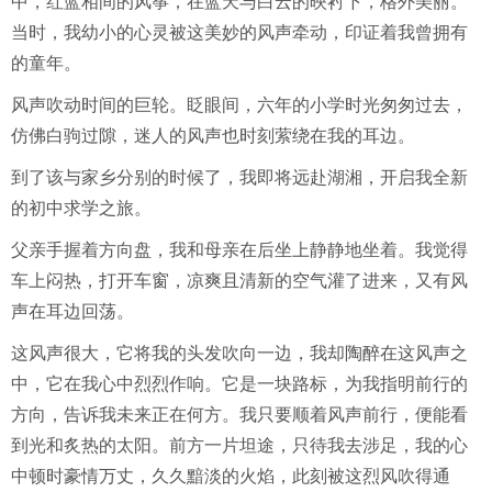
中，红蓝相间的风筝，在蓝天与白云的映衬下，格外美丽。
当时，我幼小的心灵被这美妙的风声牵动，印证着我曾拥有
的童年。
风声吹动时间的巨轮。眨眼间，六年的小学时光匆匆过去，
仿佛白驹过隙，迷人的风声也时刻萦绕在我的耳边。
到了该与家乡分别的时候了，我即将远赴湖湘，开启我全新
的初中求学之旅。
父亲手握着方向盘，我和母亲在后坐上静静地坐着。我觉得
车上闷热，打开车窗，凉爽且清新的空气灌了进来，又有风
声在耳边回荡。
这风声很大，它将我的头发吹向一边，我却陶醉在这风声之
中，它在我心中烈烈作响。它是一块路标，为我指明前行的
方向，告诉我未来正在何方。我只要顺着风声前行，便能看
到光和炙热的太阳。前方一片坦途，只待我去涉足，我的心
中顿时豪情万丈，久久黯淡的火焰，此刻被这烈风吹得通