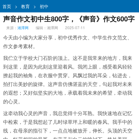
首页
>
教育
>
初中
声音作文初中生800字，《声音》作文600字
来源：
湘潭网
编辑：湘潭网
2025-07-11
今天由小编为大家分享，初中优秀作文、中学生作文范文、
作文参考素材。
我伫立于学校大门石阶的顶上。这不是我常来的地方，我来
到这里，是因为此刻这里迎着风。我闭上眼，感受着风轻轻
撩起我的袖角，在衣服中贯穿。风飘过我的耳朵，钻进去，
拍打出美妙的旋律。这声音仿佛湛蓝的天空，勾起我对未来
的遐想；又好似坚实的大地，承载着我未来的希望，牵动我
的心灵。
这牵动我心灵的声音，我总觉得十分耳熟。我快速地在记忆
中检索，于是我想起了儿时绿草坪上和暖的春风。我手中的
线，在母亲的指引下，一点点地被放开，伸长。头顶的天空