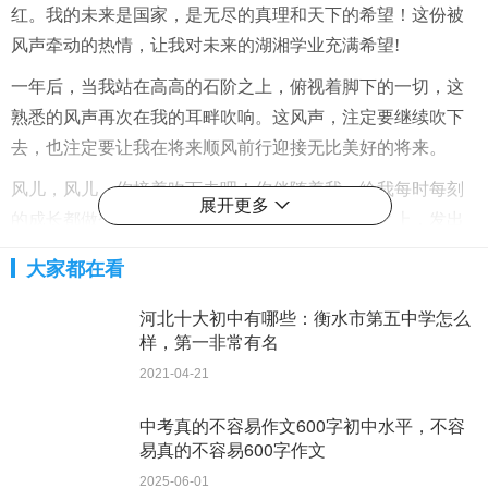
红。我的未来是国家，是无尽的真理和天下的希望！这份被
风声牵动的热情，让我对未来的湖湘学业充满希望!
一年后，当我站在高高的石阶之上，俯视着脚下的一切，这
熟悉的风声再次在我的耳畔吹响。这风声，注定要继续吹下
去，也注定要让我在将来顺风前行迎接无比美好的将来。
风儿，风儿，你接着吹下去吧！你伴随着我，给我每时每刻
展开更多
的成长都做个证明。你的声音让我得以站在石阶之上，发出
对人生的呐喊！风声，你才是真正牵动我心灵的声音！
大家都在看
更多初中作文写作范文参考请关注
湘潭网
河北十大初中有哪些：衡水市第五中学怎么
样，第一非常有名
没有了
2021-04-21
中考真的不容易作文600字初中水平，不容
易真的不容易600字作文
2025-06-01