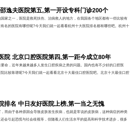
邵逸夫医院第五,第一开设专科门诊200个
家之一，医院是救死扶伤、治病救人的地方，在我国各个地区都有一些比较有
较有名的医院有哪些呢?今天我们就一起看看杭州十大医院排名都有哪些吧。杭州十
院 北京口腔医院第四,第一距今成立80年
命，近年来越来越多人发生口腔疾病之类的问题。国内也有不少好的口腔医
医院比较靠谱呢?今天我们就一起看看北京十大最佳口腔医院吧。北京十大最佳口腔
院排名 中日友好医院上榜,第一当之无愧
而由于各种原因会导致皮肤发生疾病，也就是常说的皮肤病，这种病症的种类
且还会引起恐慌与社会歧视等，但随着人们生活水平的提高和科学技术进步，很多