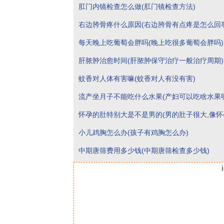
肛门内镜检查怎么做(肛门镜检查方法)
右边胯骨疼什么原因(右边胯骨有点疼是怎么回事
每天晚上吃葡萄会胖吗(晚上吃很多葡萄会胖吗)
肝脓肿治愈时间(肝脓肿保守治疗一般治疗周期)
蚊香对人体有害嘛(蚊香对人有没有害)
流产坐月子不能吃什么水果(产妇可以吃啥水果
怀孕的肚特别大是不是男的(男的肚子很大,像怀
小儿鸡胸怎么办(孩子有鸡胸怎么办)
中期唐筛费用多少钱(中期唐筛检查多少钱)