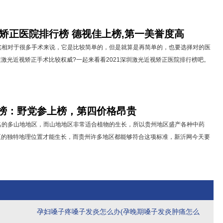
视矫正医院排行榜 德视佳上榜,第一美誉度高
对于很多手术来说，它是比较简单的，但是就算是再简单的，也要选择对的医
激光近视矫正手术比较权威?一起来看看2021深圳激光近视矫正医院排行榜吧。
榜：野党参上榜，第四价格昂贵
多山地地区，而山地地区非常适合植物的生长，所以贵州地区盛产各种中药
至的独特地理位置才能生长，而贵州许多地区都能够符合这项标准，新沂网今天要
孕妇嗓子疼嗓子发炎怎么办(孕晚期嗓子发炎肿痛怎么