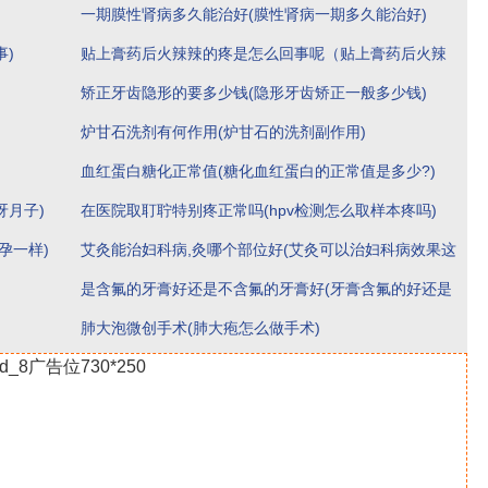
一期膜性肾病多久能治好(膜性肾病一期多久能治好)
办)
)
贴上膏药后火辣辣的疼是怎么回事呢（贴上膏药后火辣
矫正牙齿隐形的要多少钱(隐形牙齿矫正一般多少钱)
辣的疼是怎么回事）
炉甘石洗剂有何作用(炉甘石的洗剂副作用)
血红蛋白糖化正常值(糖化血红蛋白的正常值是多少?)
呀月子)
在医院取耵聍特别疼正常吗(hpv检测怎么取样本疼吗)
孕一样)
艾灸能治妇科病,灸哪个部位好(艾灸可以治妇科病效果这
是含氟的牙膏好还是不含氟的牙膏好(牙膏含氟的好还是
么好)
肺大泡微创手术(肺大疱怎么做手术)
不含氟的好)
id_8广告位730*250