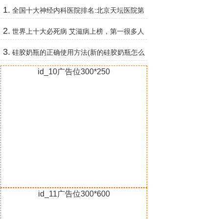
第一
1.
全国十大神经内科医院排名:北京天坛医院第
2 第3在上海
2.
世界上十大必死病 艾滋病上榜，第一很多人
不重视
3.
硅胶奶瓶的正确使用方法(新的硅胶奶瓶怎么
消毒)
id_10广告位300*250
id_11广告位300*600