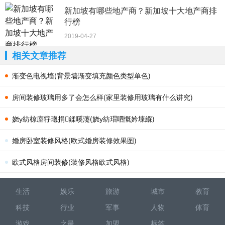
新加坡有哪些地产商？新加坡十大地产商排
行榜
2019-04-27
相关文章推荐
渐变色电视墙(背景墙渐变填充颜色类型单色)
房间装修玻璃用多了会怎么样(家里装修用玻璃有什么讲究)
娆у紡椋庢牸璁捐鍒嗘瀽(娆у紡瑁呬慨妗堜緥)
婚房卧室装修风格(欧式婚房装修效果图)
欧式风格房间装修(装修风格欧式风格)
生活
娱乐
旅游
城市
教育
科技
行业
军事
人物
体育
游戏
之最
加盟
标签