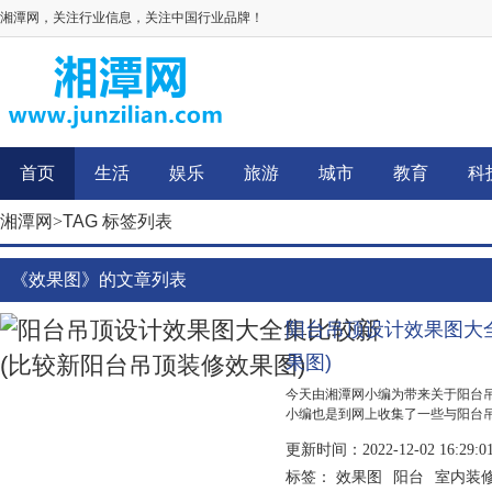
湘潭网，关注行业信息，关注中国行业品牌！
首页
生活
娱乐
旅游
城市
教育
科
湘潭网
>
TAG 标签列表
《效果图》的文章列表
阳台吊顶设计效果图大
果图)
今天由湘潭网小编为带来关于阳台
小编也是到网上收集了一些与阳台
息，具体详情有小编为大家分析解答
更新时间：2022-12-02 16:29:0
低。这是过去常用的吊顶材料，质
火性能差...
效果图
阳台
室内装
标签：