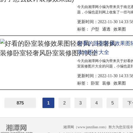
今天由湘潭网小编为带来关于南北
题，小编也是到网上收集了一些与
相关的信息，具体详情有小编为大
更新时间：2022-11-30 14:33:5
图2、在第一个通风的南北长户型
计。书房里...
户型
通透
效果图
标签：
好看的卧室装修效果图
装修图片大全
今天由湘潭网小编为带来关于好看
室装修图片大全的问题，小编也是
奢风装修卧室 轻奢风卧室装修图
更新时间：2022-11-30 14:33:5
解答：1、轻奢卧室装修图片大全2
景墙对...
卧室
装修
效果图
标签：
875
1
2
3
4
5
下
湘潭网（www.junzilian.com）努力