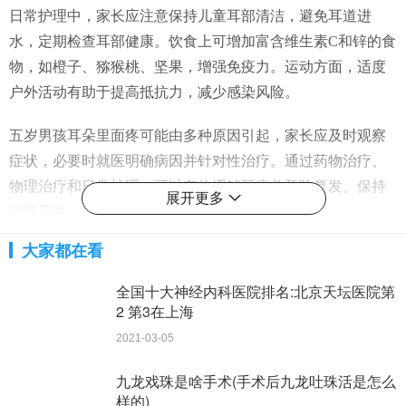
日常护理中，家长应注意保持儿童耳部清洁，避免耳道进
水，定期检查耳部健康。饮食上可增加富含维生素C和锌的食
物，如橙子、猕猴桃、坚果，增强免疫力。运动方面，适度
户外活动有助于提高抵抗力，减少感染风险。
五岁男孩耳朵里面疼可能由多种原因引起，家长应及时观察
症状，必要时就医明确病因并针对性治疗。通过药物治疗、
物理治疗和日常护理，可以有效缓解耳痛并预防复发。保持
展开更多
耳部卫生、增强免疫力是预防耳部疾病的关键。
更多健康养生知识请关注
大家都在看
湘潭网
生活频道！
全国十大神经内科医院排名:北京天坛医院第
下一篇
2 第3在上海
2021-03-05
九龙戏珠是啥手术(手术后九龙吐珠活是怎么
样的)