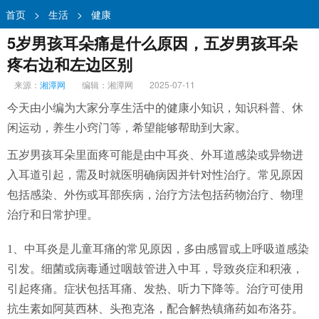
首页
>
生活
>
健康
5岁男孩耳朵痛是什么原因，五岁男孩耳朵
疼右边和左边区别
来源：
湘潭网
编辑：湘潭网
2025-07-11
今天由小编为大家分享生活中的健康小知识，知识科普、休
闲运动，养生小窍门等，希望能够帮助到大家。
五岁男孩耳朵里面疼可能是由中耳炎、外耳道感染或异物进
入耳道引起，需及时就医明确病因并针对性治疗。常见原因
包括感染、外伤或耳部疾病，治疗方法包括药物治疗、物理
治疗和日常护理。
1、中耳炎是儿童耳痛的常见原因，多由感冒或上呼吸道感染
引发。细菌或病毒通过咽鼓管进入中耳，导致炎症和积液，
引起疼痛。症状包括耳痛、发热、听力下降等。治疗可使用
抗生素如阿莫西林、头孢克洛，配合解热镇痛药如布洛芬。