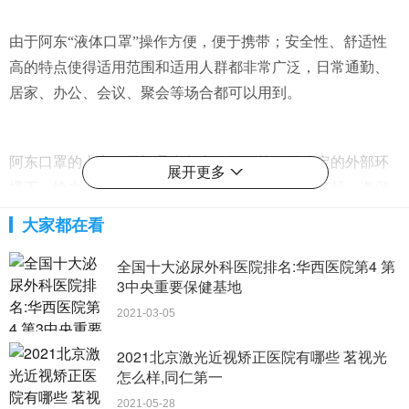
由于阿东“液体口罩”操作方便，便于携带；安全性、舒适性
高的特点使得适用范围和适用人群都非常广泛，日常通勤、
居家、办公、会议、聚会等场合都可以用到。
阿东口罩的上市，无疑是在复杂、不可控、不稳定的外部环
展开更多
境下，给大家注入一针强心剂，为您和您的家人筑起一道保
护罩，为大家的安全和健康保驾护航！
大家都在看
没有了
全国十大泌尿外科医院排名:华西医院第4 第
3中央重要保健基地
2021-03-05
2021北京激光近视矫正医院有哪些 茗视光
怎么样,同仁第一
2021-05-28