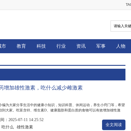
T
城市
教育
科技
行业
资讯
军事
人物
药增加雄性激素，吃什么减少雌激素
小编为大家分享生活中的健康小知识，知识科普、休闲运动，养生小窍门等，希望
助到大家。吃富含锌、维生素D、健康脂肪和蛋白质的食物可以有效增加雄性激
、维生素D、健康脂肪和蛋白质对雄性激素的合成至关重要，适量摄入有助于提高
2025-07-11 14:25:52
..
全文阅读
吃什么
雄性激素
：