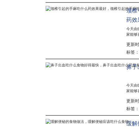
颈椎
药效
今天由
家能够
果不及
更新时间：
容易引
麻吃什么.
标签
鼻子
今天由
家能够
况，不
更新时间：
就跟着
食物它有.
标签
缓解