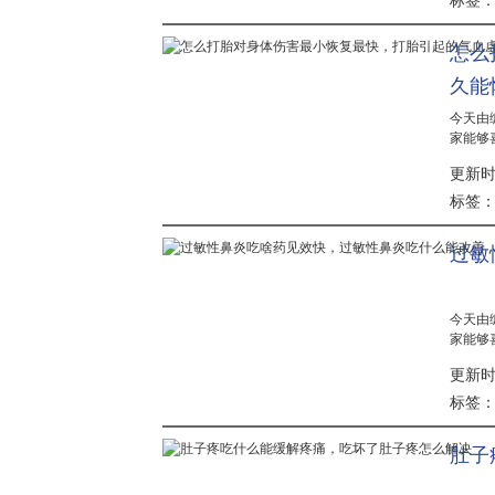
标签
怎么
久能
今天由
家能够
完胎后
更新时间：
危害很
医学技术.
标签
过敏
今天由
家能够
炎怎么
更新时间：
朋友整
过敏性鼻.
标签
肚子