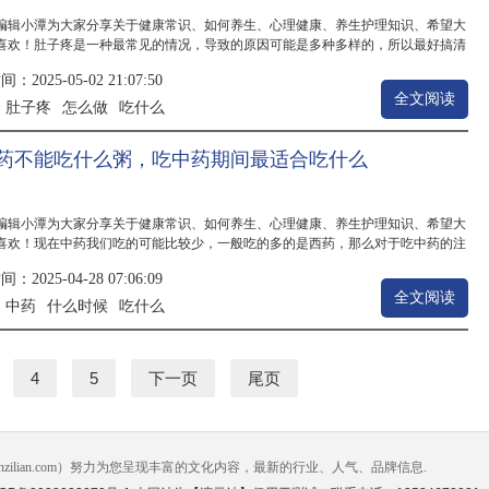
编辑小潭为大家分享关于健康常识、如何养生、心理健康、养生护理知识、希望大
喜欢！肚子疼是一种最常见的情况，导致的原因可能是多种多样的，所以最好搞清
疼的原因，才能够知道肚子疼怎么办？下面我们就来通过这一篇文章好好的了解一
2025-05-02 21:07:50
希望能够对你起到一定的帮助。肚子痛是我们人体经常会遇到的一种情况，而且很
全文阅读
..
肚子疼
怎么做
吃什么
：
药不能吃什么粥，吃中药期间最适合吃什么
编辑小潭为大家分享关于健康常识、如何养生、心理健康、养生护理知识、希望大
喜欢！现在中药我们吃的可能比较少，一般吃的多的是西药，那么对于吃中药的注
我们都有了解过吗？吃中药不能吃什么呢？中药什么时候吃最好呢？这些我们都不
2025-04-28 07:06:09
下面跟小编一起来了解一下吧！吃中药的时候我们需要格外注意，一定不能忽视吃
全文阅读
..
中药
什么时候
吃什么
：
4
5
下一页
尾页
unzilian.com）努力为您呈现丰富的文化内容，最新的行业、人气、品牌信息.