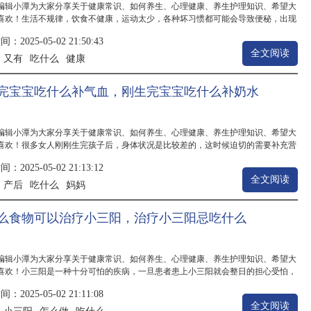
编辑小潭为大家分享关于健康常识、如何养生、心理健康、养生护理知识、希望大
喜欢！生活不规律，饮食不健康，运动太少，各种坏习惯都可能会导致便秘，出现
是一件令人苦恼的事情。长期大便干燥，排除困难，让大家心里十分苦恼。中医一
2025-05-02 21:50:43
食补，食补可以治疗疾病，缓解症状。那么，如何在生活中着手，多吃什么可以减
全文阅读
..
又有
吃什么
健康
：
完宝宝吃什么补气血，刚生完宝宝吃什么补奶水
编辑小潭为大家分享关于健康常识、如何养生、心理健康、养生护理知识、希望大
喜欢！很多女人刚刚生完孩子后，身体状况是比较差的，这时候迫切的需要补充营
么大家知道刚生完孩子吃什么好呢？产后吃什么好？皮肤产后吃什么好？不要忽视
2025-05-02 21:13:12
问题，很重要，下面就来一起看看吧，产后妈妈养身很重要。补充水分生完小孩之
全文阅读
..
产后
吃什么
妈妈
：
么食物可以治疗小三阳，治疗小三阳忌吃什么
编辑小潭为大家分享关于健康常识、如何养生、心理健康、养生护理知识、希望大
喜欢！小三阳是一种十分可怕的疾病，一旦患者患上小三阳就会整日的担心受怕，
质也会越变越差，却不知道越是这个时候越应该注意调理，饮食疗法就是一种十分
2025-05-02 21:11:08
法，那么小三阳是什么呢？小三阳怎么治？小三阳吃什么好？所谓“小三阳”是指慢
全文阅读
.