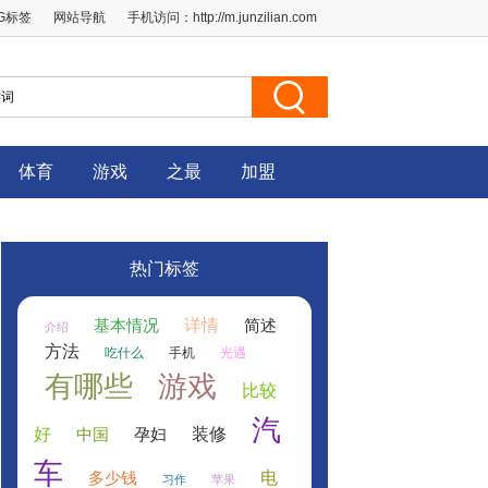
AG标签
网站导航
手机访问：
http://m.junzilian.com
体育
游戏
之最
加盟
热门标签
详情
基本情况
简述
介绍
方法
吃什么
手机
光遇
有哪些
游戏
比较
汽
好
装修
中国
孕妇
车
电
多少钱
习作
苹果