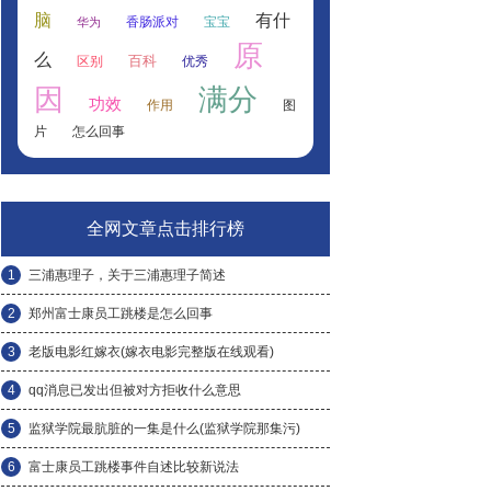
脑
有什
香肠派对
宝宝
华为
原
么
百科
区别
优秀
因
满分
功效
作用
图
片
怎么回事
全网文章点击排行榜
1
三浦惠理子，关于三浦惠理子简述
2
郑州富士康员工跳楼是怎么回事
3
老版电影红嫁衣(嫁衣电影完整版在线观看)
4
qq消息已发出但被对方拒收什么意思
5
监狱学院最肮脏的一集是什么(监狱学院那集污)
6
富士康员工跳楼事件自述比较新说法