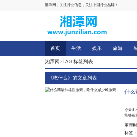
湘潭网，关注行业信息，关注中国行业品牌！
首页
生活
娱乐
旅游
湘潭网
>
TAG 标签列表
《吃什么》的文章列表
什么
今天由
能够帮
素。锌
更新时间：
激素水平.
标签