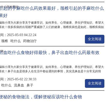
引起的手麻吃什么药效果最好，颈椎引起的手麻吃什么
果好
编辑小潭为大家分享关于健康常识、如何养生、心理健康、养生护理知识、希望大
喜欢！很多疾病的出现都严重威胁了人们的健康，颈椎疾病也是如此，颈椎疾病如
时治疗，而且还会导致其他的疾病出现，手麻的现象也是极为常见的，颈椎疾病最
2025-05-03 04:22:24
起的就是手麻，出现了这个症状的时候，大家一定要及时的治疗，那么劲椎引起手
全文阅读
..
颈椎
吃什么
药物治疗
：
出血吃什么食物好得最快，鼻子出血吃什么药最有效
编辑小潭为大家分享关于健康常识、如何养生、心理健康、养生护理知识、希望大
喜欢！鼻子出血是很多人在生活中都会遇到的事情，其实流鼻血是十分常见的情
必要太过于惊慌，那么流鼻血吃什么食物好呢？流鼻血应该怎么止血呢？下面大家
2025-05-02 22:30:33
我一起来看一看吧！流鼻血吃什么好1.南瓜流鼻血的时候吃南瓜效果是很好的，这
全文阅读
..
吃什么
流鼻血
鼻子
：
便秘的食物做法，缓解便秘应该吃什么食物