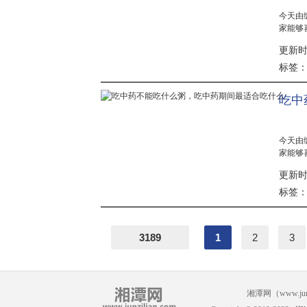
今天由
家能够
楚肚子
更新时间：
下吧，
多时候都.
标签
吃中
今天由
家能够
意事项
更新时间：
清楚。
中药的注.
标签
3189
1
2
3
湘潭网（www.j