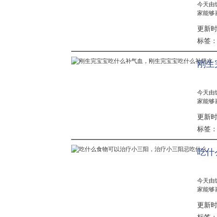
今天由
家能够
便秘也
更新时间：
直强调
轻便秘的.
标签
刚生
今天由
家能够
养，那
更新时间：
了这个
后，女性.
标签
吃什
今天由
家能够
身体素
更新时间：
好的方
性乙型..