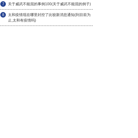
7
关于威武不能屈的事例100(关于威武不能屈的例子)
8
太和疫情现在哪里封控了比较新消息通知(到目前为
止,太和有疫情吗)