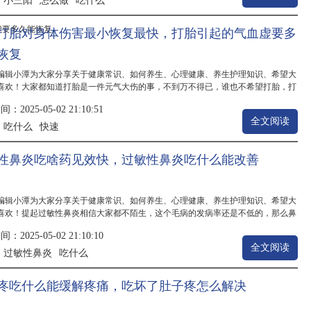
小三阳
怎么做
吃什么
：
打胎对身体伤害最小恢复最快，打胎引起的气血虚要多
恢复
编辑小潭为大家分享关于健康常识、如何养生、心理健康、养生护理知识、希望大
喜欢！大家都知道打胎是一件元气大伤的事，不到万不得已，谁也不希望打胎，打
女人的身体会受到很严重的伤害，如果再不调理好的话，那么危害会更大，打胎的
2025-05-02 21:10:51
大，所以打胎后怎么调理，也成了关键的事，下面来看看打胎吃什么好。尽管现在
全文阅读
..
吃什么
快速
：
性鼻炎吃啥药见效快，过敏性鼻炎吃什么能改善
编辑小潭为大家分享关于健康常识、如何养生、心理健康、养生护理知识、希望大
喜欢！提起过敏性鼻炎相信大家都不陌生，这个毛病的发病率还是不低的，那么鼻
治效果才好呢，过敏性鼻炎吃什么好得快呢？下面就赶紧来看一下吧，我们为各位
2025-05-02 21:10:10
理了一些过敏性鼻炎比较适合吃的食物，来一起看看。过敏性鼻炎即变应性鼻炎，
全文阅读
..
过敏性鼻炎
吃什么
：
疼吃什么能缓解疼痛，吃坏了肚子疼怎么解决