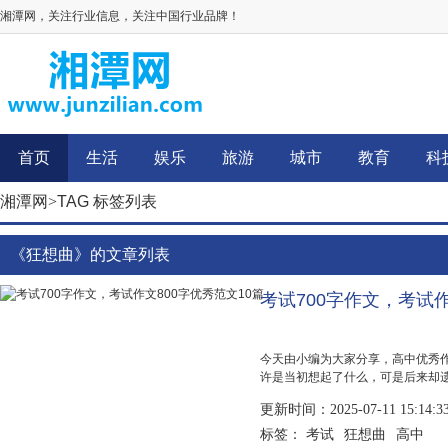
湘潭网，关注行业信息，关注中国行业品牌！
首页
生活
娱乐
旅游
城市
教育
科
湘潭网
>
TAG 标签列表
《狂想曲》的文章列表
考试700字作文，考试作
今天由小编为大家分享，高中优秀
许是当初想起了什么，可是后来却遗
次采用的是完全高考化模式，政史
更新时间：2025-07-11 15:14:3
近，把...
考试
狂想曲
高中
标签：