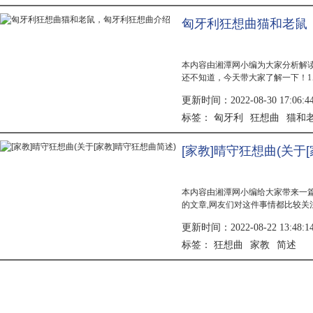
匈牙利狂想曲猫和老鼠
本内容由湘潭网小编为大家分析解
还不知道，今天带大家了解一下！1
舞曲《恰尔达什》为素材。3、这种
更新时间：2022-08-30 17:06:4
慢”，是独舞的音乐。4、后一部分称为
匈牙利
狂想曲
猫和
标签：
[家教]晴守狂想曲(关于
本内容由湘潭网小编给大家带来一篇
的文章,网友们对这件事情都比较
伙伴们有所帮助。1、 《[家教]
更新时间：2022-08-22 13:48:1
尘。 文章到此就分享结束，希望对大
狂想曲
家教
简述
标签：