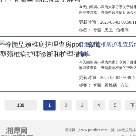
今天由编辑小潭为大家分享关于健
家能够喜欢！脊髓型颈椎病到底会
就开始抖起来了，其实跟这个脊髓
更新时间：2025-05-03 09:50:1
手抖是要中风了，也有很多人担心
不排除这...
脊髓
患上
颈椎病
标签：
脊髓型颈椎病护理查房p
措施
今天由编辑小潭为大家分享关于健
家能够喜欢！脊髓型颈椎病的护理
正规的做治疗方法，有的人脊髓型
更新时间：2025-05-03 09:49:4
椎病之后是不用手术治疗，用平时
是最明显...
脊髓
颈椎病
方法
标签：
139
1
2
3
4
5
下
湘潭网（www.junzilian.com）努力