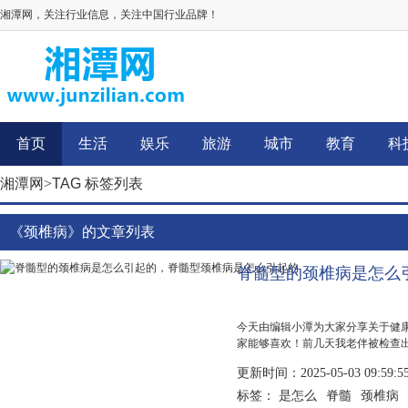
湘潭网，关注行业信息，关注中国行业品牌！
首页
生活
娱乐
旅游
城市
教育
科
湘潭网
>
TAG 标签列表
《颈椎病》的文章列表
脊髓型的颈椎病是怎么
今天由编辑小潭为大家分享关于健
家能够喜欢！前几天我老伴被检查
呢，他总是下肢无力，走路就像有
更新时间：2025-05-03 09:59:5
木，抽筋，刚开始的时候只有双手
费劲，去医...
是怎么
脊髓
颈椎病
标签：