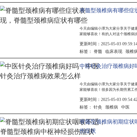
脊髓型颈椎病有哪些症
今天由编辑小潭为大家分享关于健
家能够喜欢！有的人对这个颈椎病
后所引起的一种疾病，也有的人患
更新时间：2025-05-03 09:59:1
有很大的关系，脊髓型的颈椎病一
部稍微一...
脊髓
临床表现
颈椎
标签：
中医针灸治疗颈椎病好
今天由编辑小潭为大家分享关于健
家能够喜欢！很多因为长期劳累工
得自己平时伸直的时候都特别的难
更新时间：2025-05-03 09:54:4
诱发这种精铸币，如果患上了颈椎
以选择很...
针灸
颈椎病
中医
标签：
脊髓型颈椎病初期症状
伤症状