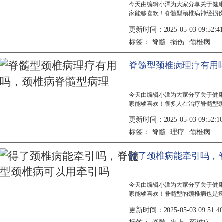
今天由编辑小潭为大家分享关于健
家能够喜欢！脊髓型颈椎病神经损
有太大的动作，经常会犯病，这毛
更新时间：2025-05-03 09:52:4
道留劲。等年数大了，就变的颈椎
知觉，活...
脊髓
损伤
颈椎病
标签：
脊髓型颈椎病理疗有用
今天由编辑小潭为大家分享关于健
家能够喜欢！很多人在治疗脊髓型
疗方法，理疗也是中医上的一种治
更新时间：2025-05-03 09:52:1
的改善，不过很多人对这种理疗改
个脊髓型...
脊髓
理疗
颈椎病
标签：
得了颈椎病能牵引吗，
今天由编辑小潭为大家分享关于健
家能够喜欢！脊髓型的颈椎病也是
大，也觉得这种疾病会给患者的身
更新时间：2025-05-03 09:51:4
也无法让颈部正常的休息，在这样
的颈部不...