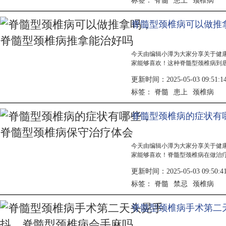
脊髓
患上
颈椎病
标签：
脊髓型颈椎病可以做推
今天由编辑小潭为大家分享关于健
家能够喜欢！这种脊髓型颈椎病到
都会有严重的刺痛，很想通过按摩
更新时间：2025-05-03 09:51:1
们的颈椎无法正常的活动，每次稍
扭动自己...
脊髓
患上
颈椎病
标签：
脊髓型颈椎病的症状有
今天由编辑小潭为大家分享关于健
家能够喜欢！脊髓型颈椎病在做治
病的时候不做好相关禁忌事项的话
更新时间：2025-05-03 09:50:4
椎病会让患者的脖子感觉到有僵硬
象，脊髓...
脊髓
禁忌
颈椎病
标签：
脊髓型颈椎病手术第二