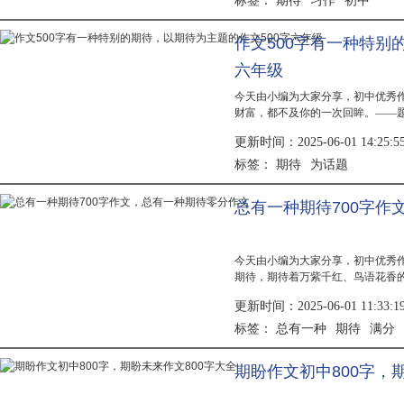
期待
习作
初中
标签：
作文500字有一种特别
六年级
今天由小编为大家分享，初中优秀
财富，都不及你的一次回眸。——
开我，是在我睡着时悄悄走的。妈
更新时间：2025-06-01 14:25:5
曾知道...
期待
为话题
标签：
总有一种期待700字作
今天由小编为大家分享，初中优秀
期待，期待着万紫千红、鸟语花香
芳菲的春天？又是谁把那和谐悦耳
更新时间：2025-06-01 11:33:1
准枪口...
总有一种
期待
满分
标签：
期盼作文初中800字，