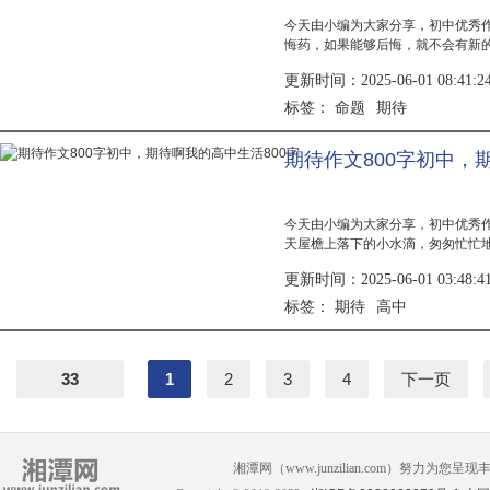
今天由小编为大家分享，初中优秀
悔药，如果能够后悔，就不会有新
转过优美的弧度，落在了整点上，而
更新时间：2025-06-01 08:41:2
的刺...
命题
期待
标签：
期待作文800字初中，
今天由小编为大家分享，初中优秀
天屋檐上落下的小水滴，匆匆忙忙
了一场大雨，在不知不觉中雨停了
更新时间：2025-06-01 03:48:4
处的老...
期待
高中
标签：
33
1
2
3
4
下一页
湘潭网（www.junzilian.com）努力