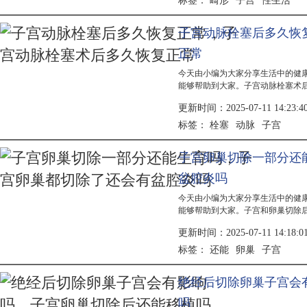
畸形
子宫
性生活
标签：
子宫动脉栓塞后多久恢
正常
今天由小编为大家分享生活中的健
能够帮助到大家。子宫动脉栓塞术后
建议在医生指导下恢复性生活。恢
更新时间：2025-07-11 14:23:4
脉栓...
栓塞
动脉
子宫
标签：
子宫卵巢切除一部分还
盆腔炎吗
今天由小编为大家分享生活中的健
能够帮助到大家。子宫和卵巢切除
心理上的调整。手术可能影响激素
更新时间：2025-07-11 14:18:0
持，性生...
还能
卵巢
子宫
标签：
绝经后切除卵巢子宫会
吗