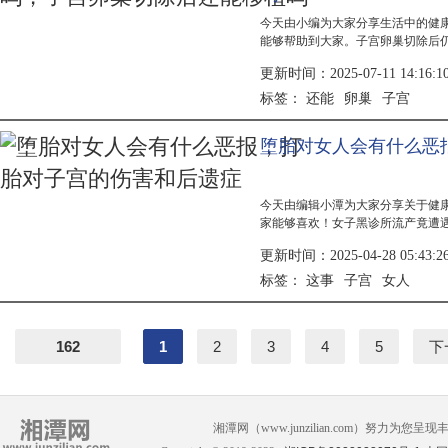
今天由小编为大家分享生活中的健
能够帮助到大家。子宫卵巢切除后
子宫和卵巢的切除会影响激素分泌
更新时间：2025-07-11 14:16:1
过激素...
还能
卵巢
子宫
标签：
堕胎对女人会有什么恶
今天由编辑小潭为大家分享关于健
家能够喜欢！女子黑诊所流产竟遭
所堕胎，其实，这有很多的安全隐
更新时间：2025-04-28 05:43:2
注意什么呢？下面我们一起来看看人
这事女...
这事
子宫
女人
标签：
162
1
2
3
4
5
下
湘潭网（www.junzilian.com）努力