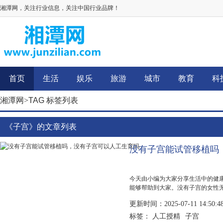
湘潭网，关注行业信息，关注中国行业品牌！
首页
生活
娱乐
旅游
城市
教育
科
湘潭网
>
TAG 标签列表
《子宫》的文章列表
没有子宫能试管移植吗
今天由小编为大家分享生活中的健
能够帮助到大家。没有子宫的女性
育的必要器官。但可以通过代孕或
更新时间：2025-07-11 14:50:4
的关系...
人工授精
子宫
标签：