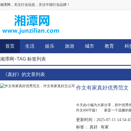
湘潭网，关注行业信息，关注中国行业品牌！
首页
生活
娱乐
旅游
城市
教育
科
湘潭网
>
TAG 标签列表
《真好》的文章列表
作文有家真好优秀范文
今天由小编为大家分享，初中优秀
作文600字篇1 家是一个温馨的
是一个洋溢着浓浓真情的天堂……
更新时间：2025-07-11 14:54:4
那...
真好
有家
标签：