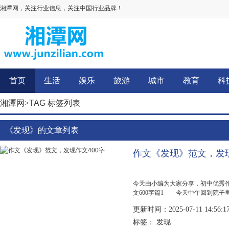
湘潭网，关注行业信息，关注中国行业品牌！
首页
生活
娱乐
旅游
城市
教育
科
湘潭网
>
TAG 标签列表
《发现》的文章列表
作文《发现》范文，发现
今天由小编为大家分享，初中优秀
文600字篇1 今天中午回到院子
的，牛眼一般大小，小鼻子，衣着
更新时间：2025-07-11 14:56:1
起...
发现
标签：