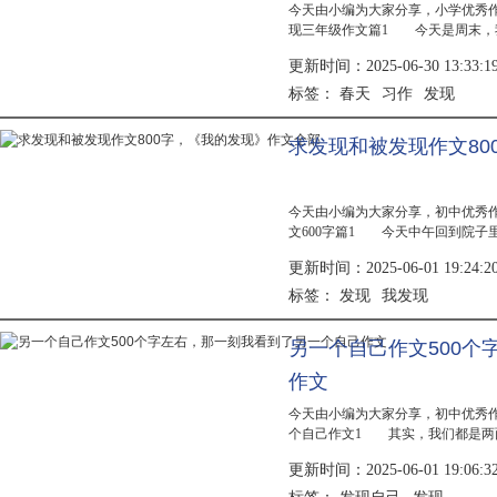
今天由小编为大家分享，小学优秀
现三年级作文篇1 今天是周末，
现本来是光秃秃的小树，现在长满
更新时间：2025-06-30 13:33:1
草。 我和...
春天
习作
发现
标签：
求发现和被发现作文80
今天由小编为大家分享，初中优秀
文600字篇1 今天中午回到院子
的，牛眼一般大小，小鼻子，衣着
更新时间：2025-06-01 19:24:2
起...
发现
我发现
标签：
另一个自己作文500
作文
今天由小编为大家分享，初中优秀
个自己作文1 其实，我们都是两
的自己吗?也许表面的你是个幼稚的
更新时间：2025-06-01 19:06:3
巧的...