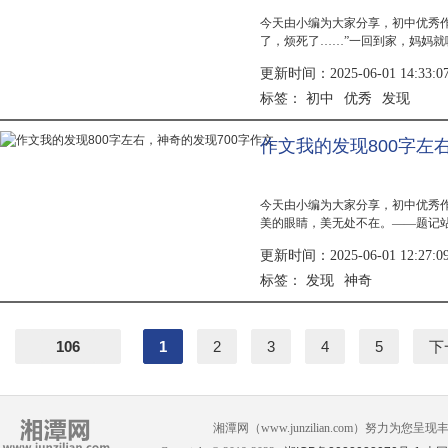
今天由小编为大家分享，初中优秀
了，烦死了……”一回到家，妈妈就
多少分，你努力了吗？”我说：“我
更新时间：2025-06-01 14:33:0
上...
初中
优秀
发现
标签：
作文我的发现800字左
今天由小编为大家分享，初中优秀
美的眼睛，美无处不在。——题记
慌，尤其是那三条大鱼，在鱼缸中
更新时间：2025-06-01 12:27:0
石和小...
发现
神奇
标签：
106
1
2
3
4
5
下
湘潭网（www.junzilian.com）努力