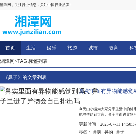
湘潭网，关注行业信息，关注中国行业品牌！
首页
生活
娱乐
旅游
城市
教育
科
湘潭网
>
TAG 标签列表
《鼻子》的文章列表
鼻窦里面有异物能感觉
今天由小编为大家分享生活中的健
能够帮助到大家。鼻子里面进异物
置。如果异物较小且位置较深，有
更新时间：2025-07-11 14:50:3
医治疗。...
鼻窦
异物
鼻子
标签：