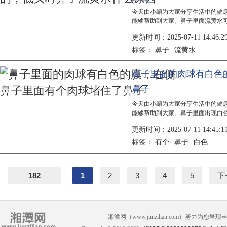
今天由小编为大家分享生活中的健
能够帮助到大家。鼻子里面流黄水
要根据具体原因采取药物治疗、鼻
更新时间：2025-07-11 14:46:2
因。鼻...
鼻子
流黄水
标签：
鼻子里面的肉球有白色
鼻子
今天由小编为大家分享生活中的健
能够帮助到大家。鼻子里面出现白
现，需根据具体病因进行治疗。常
更新时间：2025-07-11 14:45:1
疗方法...
有个
鼻子
白色
标签：
182
1
2
3
4
5
下
湘潭网（www.junzilian.com）努力