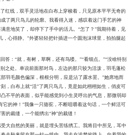
了红线，双手灵活地在白布上穿梭着，只见原本平平无奇的
构成了两只鸟儿的轮廓。我看得入迷，感叹着这门手艺的神
满意地笑了，却停下了手中的活儿。“怎了？”我期待着，见
儿，心得静。”外婆轻轻把针插进一个圆泡沫球里，拍拍腿起
答：“就，有树，草啊，还有鸟喽。”“看细点。”“没啥特别
特别之处。单说前面那对鸟，左边的那只较为活泼，羽毛蓬松
部羽毛颜色偏深，根根分明，应是沾了露水罢。”她席地而
刻，白布上就“活”了两只鸟儿，竟是如此栩栩如生，俏皮可
凹凸不平的表面，似乎能感觉到小生灵呼出的气息，那微弱却
有它的神！”我像一只骆驼，不断咀嚼着这句话，一个鲜活可
害的裁缝，一个能绣出“神”的裁缝！
受大自然的美丽，就是埋头苦练绣工。我将目中所见，耳中
将春去秋来留在那一针一线中，我走在追梦的路上，向着我的