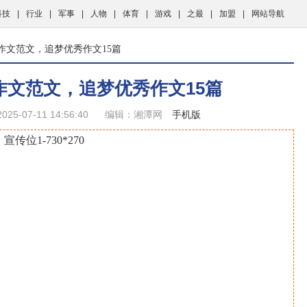
科技
|
行业
|
军事
|
人物
|
体育
|
游戏
|
之最
|
加盟
|
网站导航
作文范文，追梦优秀作文15篇
作文范文，追梦优秀作文15篇
25-07-11 14:56:40
编辑：湘潭网
手机版
宣传位1-730*270