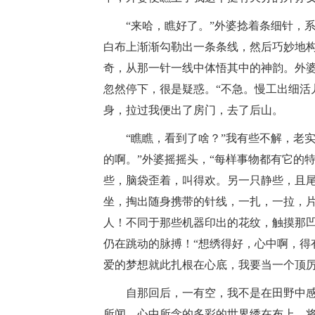
“来哈，瞧好了。”外婆捻着条细针，系
白布上渐渐勾勒出一条条线，然后巧妙地
奇，从那一针一线中体悟其中的神韵。外婆
忽然停下，很是疑惑。“不急。慢工出细活
身，拉过我便出了房门，去了后山。
“瞧瞧，看到了啥？”我有些不解，老实回
的啊。”外婆摇摇头，“每样事物都有它的
些，脑袋歪着，叫得欢。另一只静些，且尾
坐，掏出随身携带的针线，一扎，一拉，片
人！不同于那些机器印出的花纹，触摸那
仍在跳动的脉搏！“想绣得好，心中啊，得
爱的梦想就此扎根在心底，我要当一个顶厉
自那回后，一有空，我不是在田野中感
所闻，心中所念的多彩的世界绣在布上，