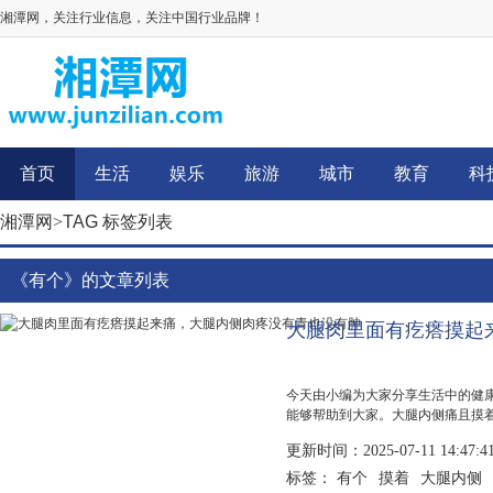
湘潭网，关注行业信息，关注中国行业品牌！
首页
生活
娱乐
旅游
城市
教育
科
湘潭网
>
TAG 标签列表
《有个》的文章列表
大腿肉里面有疙瘩摸起
今天由小编为大家分享生活中的健
能够帮助到大家。大腿内侧痛且摸
引起，需根据具体病因采取相应治
更新时间：2025-07-11 14:47:4
伤，治疗...
有个
摸着
大腿内侧
标签：