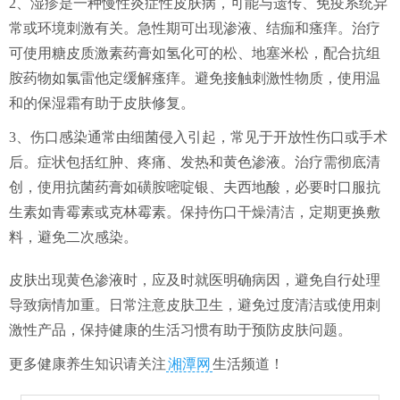
2、湿疹是一种慢性炎症性皮肤病，可能与遗传、免疫系统异
常或环境刺激有关。急性期可出现渗液、结痂和瘙痒。治疗
可使用糖皮质激素药膏如氢化可的松、地塞米松，配合抗组
胺药物如氯雷他定缓解瘙痒。避免接触刺激性物质，使用温
和的保湿霜有助于皮肤修复。
3、伤口感染通常由细菌侵入引起，常见于开放性伤口或手术
后。症状包括红肿、疼痛、发热和黄色渗液。治疗需彻底清
创，使用抗菌药膏如磺胺嘧啶银、夫西地酸，必要时口服抗
生素如青霉素或克林霉素。保持伤口干燥清洁，定期更换敷
料，避免二次感染。
皮肤出现黄色渗液时，应及时就医明确病因，避免自行处理
导致病情加重。日常注意皮肤卫生，避免过度清洁或使用刺
激性产品，保持健康的生活习惯有助于预防皮肤问题。
更多健康养生知识请关注
湘潭网
生活频道！