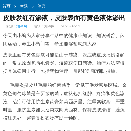
首页
>
生活
>
健康
皮肤发红有渗液，皮肤表面有黄色液体渗出
来源：
湘潭网
编辑：湘潭网
2025-07-11
今天由小编为大家分享生活中的健康小知识，知识科普、休
闲运动，养生小窍门等，希望能够帮助到大家。
皮肤里面有黄色渗液可能是由于感染、炎症或皮肤损伤引起
的，常见原因包括毛囊炎、湿疹或伤口感染。治疗方法需根
据具体病因进行，包括药物治疗、局部护理和预防措施。
1、毛囊炎是皮肤毛囊的细菌感染，常见于毛发密集区域。金
黄色葡萄球菌是主要致病菌，症状包括红肿、疼痛和黄色渗
液。治疗可使用抗生素药膏如莫匹罗星、红霉素软膏，严重
时需口服抗生素如头孢类或阿莫西林。保持皮肤清洁，避免
挤压患处，穿着宽松衣物有助于预防。